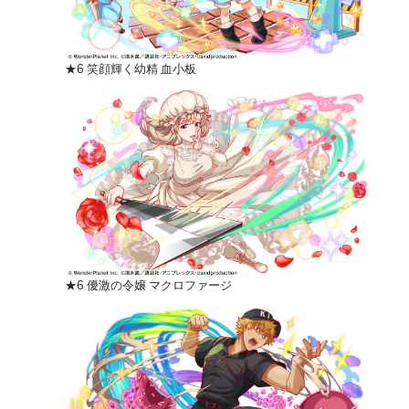
★6 笑顔輝く幼精 血小板
★6 優激の令嬢 マクロファージ