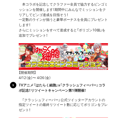
本コラボを記念してクラファー全員で協力するビンゴミ
ッションを開催します！期間中にみんなでミッションをク
リアしてビンゴ達成を目指そう！
一定数のラインが揃うと豪華ボーナスを全員にプレゼント
します！
さらにミッションをすべて達成すると「ポリゴン10個」を
追加でプレゼント！
【開催期間】
4/12（金）〜 4/26（金）
TVアニメ『はたらく細胞』x『クラッシュフィーバー』コラ
ボ記念！リツイートキャンペーン第1弾開催！
『クラッシュフィーバー』公式ツイッターアカウントの
指定ツイートの最終リツイート数に応じてポリゴンをプレ
ゼント！