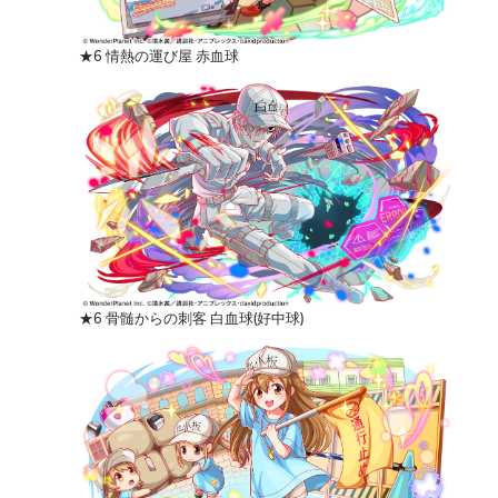
★6 情熱の運び屋 赤血球
★6 骨髄からの刺客 白血球(好中球)