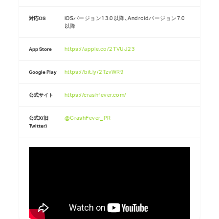
iOSバージョン13.0以降、Androidバージョン7.0
対応OS
以降
https://apple.co/2TVUJ23
App Store
https://bit.ly/2TzvWR9
Google Play
https://crashfever.com/
公式サイト
@CrashFever_PR
公式X(旧
Twitter)