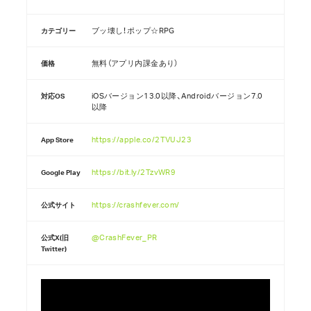
ブッ壊し！ポップ☆RPG
カテゴリー
無料（アプリ内課金あり）
価格
iOSバージョン13.0以降、Androidバージョン7.0
対応OS
以降
https://apple.co/2TVUJ23
App Store
https://bit.ly/2TzvWR9
Google Play
https://crashfever.com/
公式サイト
@CrashFever_PR
公式X(旧
Twitter)