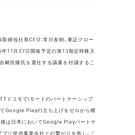
取締役社長CEO：常川友樹、東証グロー
25年11月27日開催予定の第13期定時株主
れた吉嗣浩隆氏を選任する議案を付議するこ
TTドコモでiモードのパートナーシップ
Google Playの立ち上げをゼロから構
は日本においてGoogle Playパートナ
アプリ提供事業会社との繋がりを有し、こ