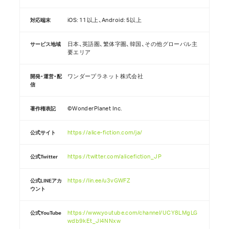
iOS: 11以上、Android: 5以上
対応端末
日本、英語圏、繁体字圏、韓国、その他グローバル主
サービス地域
要エリア
ワンダープラネット株式会社
開発・運営・配
信
©WonderPlanet Inc.
著作権表記
https://alice-fiction.com/ja/
公式サイト
https://twitter.com/alicefiction_JP
公式Twitter
https://lin.ee/u3vGWFZ
公式LINEアカ
ウント
https://www.youtube.com/channel/UCY8LMgLG
公式YouTube
wdb9kEt_Jl4NNxw