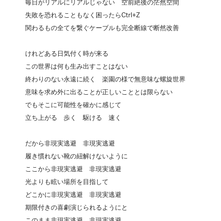
毎日がリアルにリアルじゃない 空前絶後の茫然空間
失敗を恐れることもなく困ったらCtrl+Z
関わるもの全てを繋ぐケーブルも完全断線で断然改善
けれどある日気付く時が来る
この世界は何も生み出すことはない
終わりのない永遠に続く 楽園の様で無意味な螺旋世界
意味を求め外に出ることが正しいこととは限らない
でもそこに可能性を確かに感じて
立ち上がる 歩く 駆ける 速く
だから非現実逃避 非現実逃避
履き慣れない靴の紐解けないように
ここから非現実逃避 非現実逃避
光よりも眩い場所を目指して
どこかに非現実逃避 非現実逃避
期限付きの喜劇演じられるようにと
このまま非現実逃避 非現実逃避