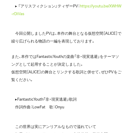
▸ 『アリスフィクション』ティザーPV：
https://youtu.be/XWHW
-rDiVas
今回公開しましたPVは、本作の舞台となる仮想空間［ALICE］で
繰り広げられる物語の一編を表現しております。
また、本作ではFantasticYouthの楽曲「非・現実逃避」をテーマソ
ングとして起用することが決定しました。
仮想空間［ALICE］の舞台とリンクする歌詞と併せて、ぜひPVをご
覧ください。
▸FantasticYouth「非・現実逃避」歌詞
作詞作曲：LowFat 歌：Onyu
この世界は実にアンリアルなもので溢れていて