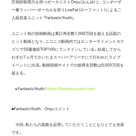
圧倒的歌唱力を持つボーカリストOnyu（おんゆ）と、コンポーザ
ー兼ラッパー・ボーカルを担うLowFat（ローファット）による二
人組音楽ユニット「FantasticYouth」
ユニット初の投稿動画は累計再生数1,000万回を超える話題の
ヒット動画となり、ニコニコ動画内ではエンターテイメントカテ
ゴリで50週連続TOP100にランクインしている。結成してから
わずか7ヵ月でさいたまスーパーアリーナにて行われたライブ
イベントに出演。動画投稿サイトでの総再生回数は8,000万回を
超える。
▸FantasticYouth：
https://fantasticyouth.com/
■FantasticYouth Onyuコメント
今回、私たちの楽曲を起用していただくことになりとても光栄
です。