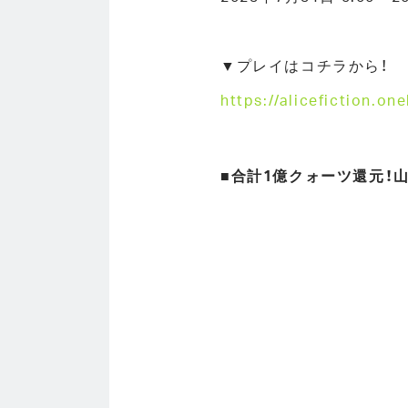
▼プレイはコチラから！
https://alicefiction.o
■合計1億クォーツ還元！