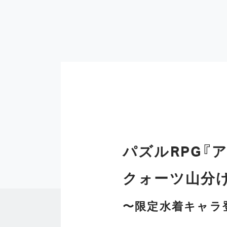
パズルRPG『
クォーツ山分
〜限定水着キャラ